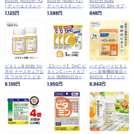
60日分 (60日分) ×2
90日分 (90粒) ×2 |
60日分 60粒
| ディーエイチシー
ディーエイチシー サ
TKG140 39g サプリ
サプリ 健康食品 健
プリ 健康食品 健康
メント サプリ ビタ
1,125円
1,588円
648円
康サプリ カプセル
サプリ カプセル さ
ミン dhc ビオチン
さぷり 筋トレ 野菜
ぷり 筋トレ 野菜不
ビタミンc ビタミンd
不足 不規則 外食 ビ
足 不規則 外食 ビタ
女性 男性 レシチン
タミン ビタミンB1
ミン ビタミンB1 ビ
ビタミンb ビタミン
ビタミンB2 ビタミン
タミンB2 ビタミン
剤 葉酸 ビタミンe ビ
B6 ビタミンB12 ナ
B6 ビタミンB12 ナ
タミンb12 ビタミン
イアシン パントテン
イアシン パントテン
b6 野菜不足 ビタミ
酸 ビオチン 葉酸 ビ
酸 ビオチン 葉酸 ビ
ンb群 ナイアシン 健
タミンC ビタミンD
タミンC ビタミンD
康 美容 栄養
ビタミンE
ビタミンE
ビタミンB 60粒 1か
【3パック】 DHC ビ
ハイグレードビタミ
月分 ナースキュア公
タミンC ハードカプ
ン＜栄養機能食品＞
式 ワカサプリ ビタ
セル 徳用90日分×3
90日分 【ファンケ
ミン サプリ サプリ
パック 540粒 ディー
ル 公式】 [ FANCL
6,156円
1,950円
6,943円
メント 送料無料 ビ
エイチシー 【栄養機
サプリ サプリメント
タミンサプリ ビタミ
能食品（ビタミン
健康食品 健康 ビタ
ンB群 ビタミンB12
C・ビタミンB2）】
ミンc ビタミンb ビ
ビタミンB2 ビタミン
サプリメント サプリ
タミンb1 ビタミン
B1 ビタミンB6 葉酸
ビタミンB ビタミン
b2 ナイアシン 葉酸
ナイアシン ビオチン
C 健康食品 ビタミン
ビタミンb12 ビオチ
パントテン酸 男性
サプリ 粒タイプ
ン パントテン酸 ビ
女性 健康 葉酸サプ
タミンe 食事で不足
リ ビタミンB群サプ
野菜不足 ビタミン類