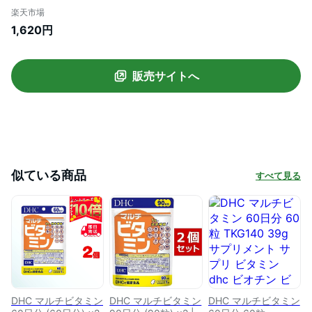
プリ カプセル さぷり 筋トレ 野菜不足 不規
楽天市場
則 外食 ビタミン ビタミンB1 ビタミンB2
1,620円
ビタミンB6 ビタミンB12 ナイアシン パン
トテン酸 ビオチン 葉酸 ビタミンC ビタミ
ンD ビタミンE
販売サイトへ
似ている商品
すべて見る
DHC マルチビタミン
DHC マルチビタミン
DHC マルチビタミン