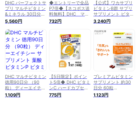
リ
]
DHC パーフェクトサ
◆エントリーで全品
【公式】ワカサプリ
プリ マルチビタミン
P7倍◆【ネコポス送
ビタミンB群 サプリ
&ミネラル 30日分
料無料】DHC マル
サプリメント ビタミ
(120粒) ×4 栄養機能
チビタミン【60粒
ンB12 ビタミンB2 ビ
5,560円
732円
3,240円
食品 | ディーエイチ
(60日分)】【ディー
タミンB1 ビタミン
シー サプリメント
エイチシー/dhc/ナイ
B6 葉酸 ナイアシン
サプリ 健康食品 健
アシン/パントテン
ビオチン パントテン
康サプリ タブレット
酸/ビオチ
酸 野菜不足 健康 栄
さぷり ビオチン ビ
ン/B1/B2/B6/B12/ビ
養 葉酸サプリ ビタ
タミンB マルチミネ
タミンC/ビタミンD/
ミンB B12 B1 B2 B6
ラル ビタミンC ビタ
ビタミンE/葉酸/11種
ミンE ビタミンK 鉄
類のビタミン＋ビタ
亜鉛 銅 乳酸菌 必須
ミンP＋β-カロテ
アミノ酸 酵素
ン】【smtb-TD】
DHC マルチビタミン
【5日限定】ポイン
プレミアムビタミン
【RCP】
徳用90日分 （90
ト5倍◆ DHC ビタミ
サプリメント 約30
粒） ディーエイチシ
ンC ハードカプセル
日分 60粒
ー サプリメント 葉
徳用90日分 （180
【FUJIFILM 公式】
1,109円
775円
1,123円
酸 ビタミンP ビタミ
粒） ディーエイチシ
富士フイルム マルチ
ンC ビタミンE サプ
ー 【栄養機能食品
ビタミン サプリ ビ
リ 健康食品 粒タイ
（ビタミンC・ビタ
タミンA ビタミンC
プ
ミンB2）】 サプリメ
ビタミンD ビタミン
ント サプリ ビタミ
E 持続型ビタミンB1
ンB ビタミンC 健康
ビタミンB2 ビタミン
食品 ビタミンサプリ
B6 ビタミンB12 ナ
粒タイプ
イアシン 葉酸 パン