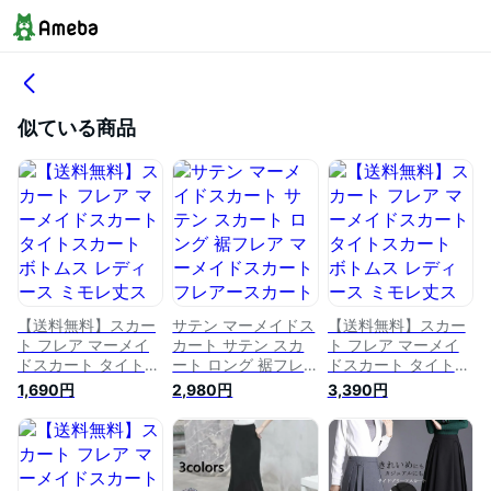
似ている商品
【送料無料】スカー
サテン マーメイドス
【送料無料】スカー
ト フレア マーメイ
カート サテン スカ
ト フレア マーメイ
ドスカート タイトス
ート ロング 裾フレ
ドスカート タイトス
カート ボトムス レ
ア マーメイドスカー
カート ボトムス レ
1,690円
2,980円
3,390円
ディース ミモレ丈ス
ト フレアースカート
ディース ミモレ丈ス
カート ミディアム丈
ロングスカート レデ
カート ミディアム丈
ミモレ丈 膝丈 ひざ
ィース ロング スカ
ミモレ丈 膝丈 ひざ
丈 ハイウエスト 体
ート 春 夏 きれいめ
丈 ハイウエスト 体
型カバー ストレッチ
春夏 ボトムス ハイ
型カバー ストレッチ