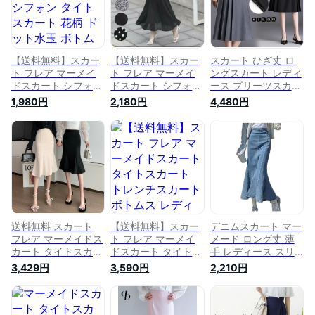
ハイウエストスカー
ウエスト フォーマル
ハイウエストスカー
ト ストレッチ フレ
着痩せ 美脚 通勤 オ
ト ストレッチ 花柄
ア 無地 春 秋 冬
フィス タイト 無地
春 秋 冬
サテン 光沢 ミモレ
丈
【送料無料】スカー
【送料無料】スカー
スカート ひざ丈 ロ
ト フレア マーメイ
ト フレア マーメイ
ングスカート レディ
ドスカート シフォン
ドスカート シフォン
ース プリーツスカー
タイトスカート 花柄
タイトスカート 花柄
ト ロング フレアス
1,980円
2,180円
4,480円
ドット水玉 ボトムス
ドット水玉 ボトムス
カート ミモレ丈 ハ
レディース ミモレ丈
レディース ミモレ丈
イウエスト フレア
スカート ミディアム
スカート ミディアム
スカート ボトムス
丈 ミモレ丈 膝丈 ひ
丈 ミモレ丈 膝丈 ひ
春 夏 秋 スカート プ
ざ丈 ハイウエスト
ざ丈 ハイウエスト
リーツ ミモレ 黒 無
体型カバー ストレッ
体型カバー ストレッ
地 きれいめ 大きい
チ ハイウエストスカ
チ ハイウエストスカ
サイズ ゆったり カ
ート ストレッチ 無
ート ストレッチ 無
ジュアル 通勤 通学
地 春 夏 冬 秋
地 春 夏 冬 秋
OL 大人 スカート 春
秋 送料無料
送料無料 スカート
【送料無料】スカー
デニムスカート マー
フレア マーメイドス
ト フレア マーメイ
メード ロング丈 薄
カート タイトスカー
ドスカート タイトス
手 レディース スリ
ト ボトムス レディ
カート トレンチスカ
ット 黒 ハイウエス
3,429円
3,590円
2,210円
ース ミモレ丈スカー
ート ボトムス レデ
ト ミモレ丈 膝下 フ
ト ミディアム丈 ミ
ィース ミモレ丈スカ
レア タイトスカート
モレ丈 膝丈 ひざ丈
ート ミディアム丈
大人 おしゃれ 大き
ハイウエスト 体型カ
ミモレ丈 膝丈 ひざ
いサイズ タイト 細