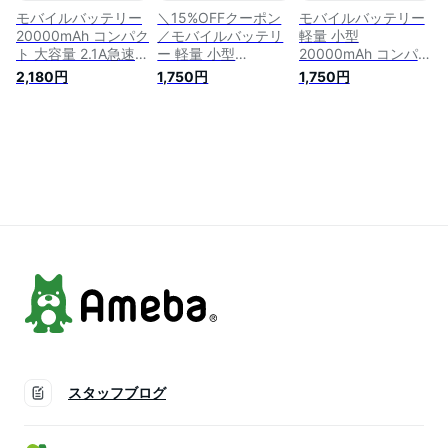
対応
モバイルバッテリー
＼15%OFFクーポン
モバイルバッテリー
20000mAh コンパク
／モバイルバッテリ
軽量 小型
ト 大容量 2.1A急速充
ー 軽量 小型
20000mAh コンパク
電 iphone スマホ充
20000mAh コンパク
ト 大容量 2.1A急速充
2,180円
1,750円
1,750円
電器 type-c タイプc
ト 大容量 2.1A急速充
電 iphone スマホ充
蓄電 より増量 コン
電 iphone スマホ充
電器 type-c タイプc
パクト 軽量 残量表
電器 type-c タイプc
蓄電 より増量 コン
示 懐中電灯 便利グ
蓄電 より増量 コン
パクト 軽量 残量表
ッズ 旅行 出張 停電
パクト 軽量 残量表
示 懐中電灯 便利グ
対策 台風 地震 災害
示 懐中電灯 便利グ
ッズ 旅行 機内持ち
防災グッズ
ッズ 旅行 出張 停電
込み 出張 卒業式 停
iPhone/Android各種
対策 台風 地震 災害
電対策 台風 地震 災
対応
防災グッズ
害 防災グッズ
iPhone/Android各種
iPhone/Android各種
対応
対応
スタッフブログ