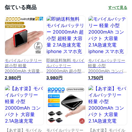
似ている商品
すべて見る
モバイルバッテリー
即納送料無料 モバイ
モバイルバッテリー
超小型 軽量
ルバッテリー
軽量 小型
20000mAh 大容量
20000mAh 超小型
20000mAh コンパク
PSE認証 残量表示
超軽量 大容量 2.1A急
ト 大容量 2.1A急速充
2,980円
3,980円
1,750円
2.1A 急速充電 type-
速充電 iphone スマ
電 iphone スマホ充
c micro usb LEDラ
ホ充電器 type-c
電器 type-c タイプc
イト付 スマホ充電器
10000mAh より増量
蓄電 より増量 コン
二台同時充電 携帯充
コンパクト 残量表示
パクト 軽量 残量表
電器 懐中電灯 旅行
懐中電灯 旅行 出張
示 懐中電灯 便利グ
出張 停電対策 台風
停電対策 台風 地震
ッズ 旅行 出張 停電
地震 防災グッズ 持
災害 防災グッズ
対策 台風 地震 災害
ち運び
iPhone/Android各種
防災グッズ
iPhone/Android各種
対応 ピンク パープ
iPhone/Android各種
対応
ル ホワイト ブラッ
対応 機内持ち込み
【あす楽】モバイル
モバイルバッテリー
【あす楽】モバイル