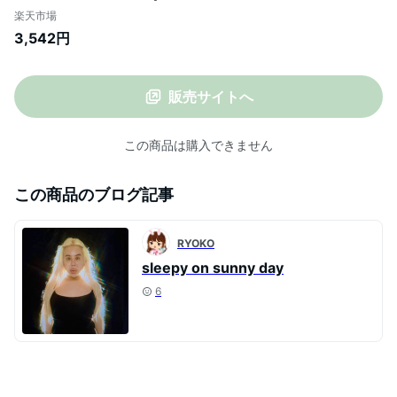
マホ充電器 コンパクト 残量表示 懐中電灯
楽天市場
停電対策 iPhone/Android各種対応 お盆休
3,542円
み 軽量 小型 防災ライト
販売サイトへ
この商品は購入できません
この商品のブログ記事
RYOKO
sleepy on sunny day
6