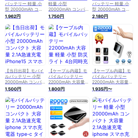
ク
バッテリー 軽量 小
軽量 小型
バッテリー 軽量 小
型 20000mAh コン
20000mAh コンパク
型 20000mAh コン
パクト 大容量 2.1A急
ト 大容量 2.1A急速充
パクト 大容量 2.1A急
1,962円
1,750円
2,180円
速充電 iphone スマ
電 iphone スマホ充
速充電 iphone スマ
ホ充電器 type-c タ
電器 type-c タイプc
ホ充電器 type-c タ
イプc蓄電 より増量
蓄電 より増量 コン
イプc蓄電 より増量
コンパクト 軽量 残
パクト 軽量 残量表
コンパクト 軽量 残
量表示 懐中電灯 便
示 懐中電灯 便利グ
量表示 懐中電灯 便
利グッズ 旅行 出張
ッズ 旅行 出張 卒業
利グッズ 旅行 出張
停電対策 台風 地震
式 停電対策 台風 地
停電対策 台風 地震
災害 防災グッズ
震 災害 防災グッズ
災害 防災グッズ
iPhone/Android各種
iPhone/Android各種
iPhone/Android各種
対応
対応
対応
【当日出荷】モバイ
【ケーブル内蔵】モ
【ケーブル内蔵】モ
ルバッテリー 小型
バイルバッテリー
バイルバッテリー
20000mAh コンパク
22000mAh 大容量
22000mAh 大容量
ト 大容量 2.1A急速充
軽量 小型 防災ライ
軽量 小型 防災ライ
1,500円
1,800円
1,935円〜
電 iPhone15 スマホ
ト 4台同時充電
ト 4台同時充電
充電器 type-c タイ
iPhone/Type-Cケー
iPhone/Type-Cケー
プc蓄電 より増量 コ
ブル内蔵 急速充電
ブル内蔵 急速充電
ンパクト 軽量 残量
LED残量表示 懐中電
LED残量表示 懐中電
表示 懐中電灯 便利
灯 スマホ充電器
灯 スマホ充電器
グッズ 旅行 出張 停
iPhone/Android 全機
iPhone/Android 全機
電対策 台風 地震 災
種対応 機内持ち込み
種対応 停電 便利グ
害 防災グッズ
旅行/出張/地震対策
ッズ 旅行/出張/地震
iPhone/Android各種
お盆休み
対策